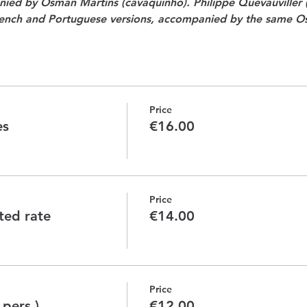
d by Osman Martins (cavaquinho). Philippe Quevauviller (v
French and Portuguese versions, accompanied by the same O
Price
es
€16.00
Price
nted rate
€14.00
Price
 pers.)
€12.00