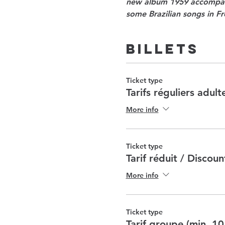
new album 1959 accompanie
some Brazilian songs in 
Billets
Ticket type
Tarifs réguliers adult
More info
Ticket type
Tarif réduit / Discou
More info
Ticket type
Tarif groupe (min. 10