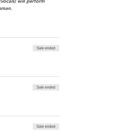
ocals) will perform 
sman.
Sale ended
Sale ended
Sale ended