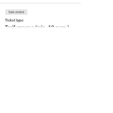
Sale ended
Ticket type
Tarif groupe (min. 10 pers.)
More info
Price
€12.00
Sale ended
Ticket type
Tarif enfants (-10 ans)
More info
Price