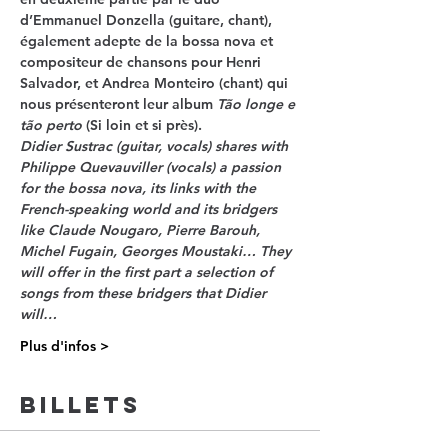
d’
Emmanuel Donzella 
(guitare, chant), 
également adepte de la bossa nova et 
compositeur de chansons pour Henri 
Salvador, et 
Andrea Monteiro 
(chant) qui 
nous présenteront leur album 
Tão longe e 
tão perto
 (Si loin et si près).  
Didier Sustrac
 (guitar, vocals) shares with 
Philippe Quevauviller
 (vocals) a passion 
for the bossa nova, its links with the 
French-speaking world and its bridgers 
like Claude Nougaro, Pierre Barouh, 
Michel Fugain, Georges Moustaki… They 
will offer in the first part a selection of 
songs from these bridgers that Didier 
will…
Plus d'infos >
Billets