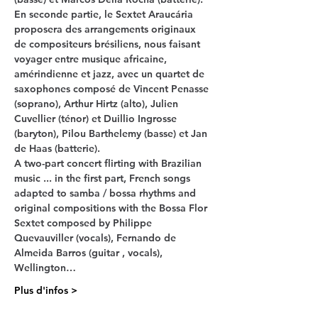
En seconde partie, le Sextet Araucária 
proposera des arrangements originaux 
de compositeurs brésiliens, nous faisant 
voyager entre musique africaine, 
amérindienne et jazz, avec un quartet de 
saxophones composé de Vincent Penasse 
(soprano), Arthur Hirtz (alto), Julien 
Cuvellier (ténor) et Duillio Ingrosse 
(baryton), Pilou Barthelemy (basse) et Jan 
A two-part concert flirting with Brazilian 
music ... in the first part, French songs 
adapted to samba / bossa rhythms and 
original compositions with the Bossa Flor 
Sextet composed by Philippe 
Quevauviller (vocals), Fernando de 
Almeida Barros (guitar , vocals), 
Wellington…
Plus d'infos >