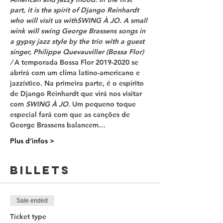
part, it is the spirit of Django Reinhardt 
who will visit us with
SWING À JO
. A small 
wink will swing George Brassens songs in 
a gypsy jazz style by the trio with a guest 
singer, Philippe Quevauviller (Bossa Flor) 
/
 A temporada Bossa Flor 2019-2020 se 
abrirá com um clima latino-americano e 
jazzístico. Na primeira parte, é o espírito 
de Django Reinhardt que virá nos visitar 
com 
SWING À JO
. Um pequeno toque 
especial fará com que as canções de 
George Brassens balancem…
Plus d'infos >
Billets
Sale ended
Ticket type