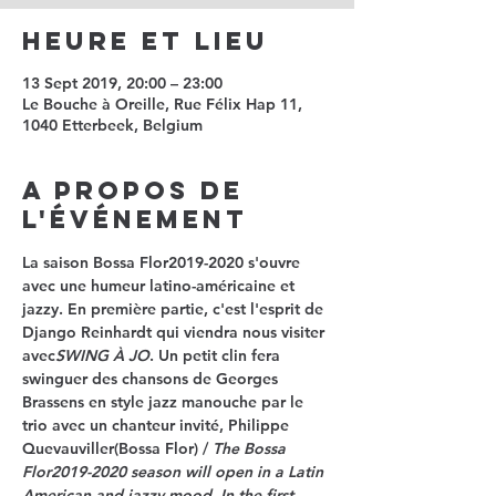
Heure et Lieu
13 Sept 2019, 20:00 – 23:00
Le Bouche à Oreille, Rue Félix Hap 11,
1040 Etterbeek, Belgium
A propos de
l'événement
La saison Bossa Flor2019-2020 s'ouvre 
avec une humeur latino-américaine et 
jazzy. En première partie, c'est l'esprit de 
Django Reinhardt qui viendra nous visiter 
avec
SWING À JO
. Un petit clin fera 
swinguer des chansons de Georges 
Brassens en style jazz manouche par le 
trio avec un chanteur invité, 
Philippe 
Quevauviller
(Bossa Flor) / 
The Bossa 
Flor2019-2020 season will open in a Latin 
American and jazzy mood. In the first 