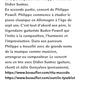
Didier Sustrac.
En seconde partie
, concert de Philippe 
Powell. Philippe commence à étudier le 
piano classique en Allemagne à l’âge de 
sept ans. C’est tout d’abord son père, le 
légendaire guitariste Baden Powell qui 
l’initie à la composition, l’harmonie et 
l’improvisation. Dans son parcours 
Philippe a travaillé avec de grands noms 
de la musique comme musicien, 
arrangeur ou compositeur. Le concert 
sera en trio avec Didier Sustrac (guitare, 
chant) et Júlio Gonçalves (percussions).
https://www.bossaflor.com/rita-macedo
https://www.bossaflor.com/aurelie-tyszblat
https://www.bossaflor.com/philippe-
powell
https://www.bossaflor.com/bio-didier-
sustrac
Plus d'infos >