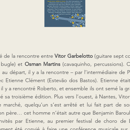
é de la rencontre entre
Vitor Garbelotto
(guitare sept c
 bugle) et
Osman Martins
(cavaquinho, percussions). 
r, au départ, il y a la rencontre – par l’intermédiaire de
c Etienne Clément (Estevão dos Bastos). Etienne était a
, il y a rencontré Roberto, et ensemble ils ont semé la g
sa troisième édition. Plus vers l’ouest, à Nantes, Vitor 
e marché, quelqu’un s’est arrêté et lui fait part de 
son père… cet homme n’était autre que Benjamin Barouh, 
nvités par Etienne, au premier festival de choro de L
lement été convié à faire une conférence musicale sur