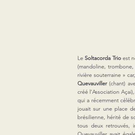
Le
Soltacorda Trio
est n
(mandoline, trombone,
rivière souterraine » ca
Quevauviller
(chant) ave
créé l’Association Açai)
qui a récemment célébré 
jouait sur une place d
brésilienne, hérité de 
tous deux retrouvés, i
Quevauviller avait éga