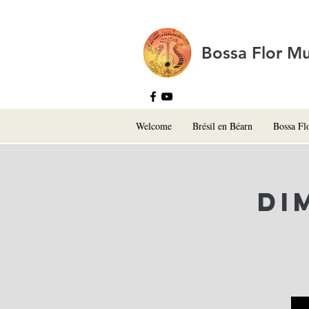
Bossa Flor Mu
Welcome
Brésil en Béarn
Bossa Fl
Di