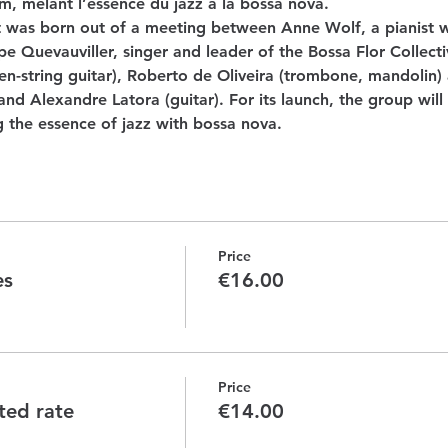
m, mêlant l’essence du jazz à la bossa nova.
 was born out of a meeting between Anne Wolf, a pianist wh
pe Quevauviller, singer and leader of the Bossa Flor Collecti
ven-string guitar), Roberto de Oliveira (trombone, mandolin
and Alexandre Latora (guitar). For its launch, the group will
g the essence of jazz with bossa nova.
Price
es
€16.00
Price
nted rate
€14.00