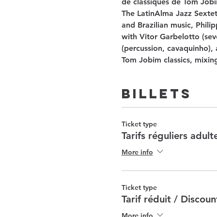
de classiques de Tom Jobi
The LatinAlma Jazz Sextet
and Brazilian music, Philip
with Vitor Garbelotto (se
(percussion, cavaquinho), 
Tom Jobim classics, mixin
Billets
Ticket type
Tarifs réguliers adult
More info
Ticket type
Tarif réduit / Discou
More info